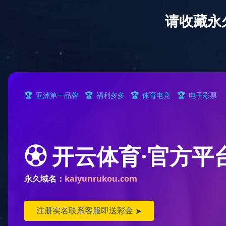
网站地图
最近更新: 2023-07-28 15:56:08
第 1 页 / 共 1 个页面
第1页
薄膜hth官方网页入口,(铝箔|镭射膜|电化铝|电子纸带|
在线留言
薄膜hth官方网页入口,(铝箔|镭射膜|电化铝|电子纸带|
薄膜hth官方网页入口,(铝箔|镭射膜|电化铝|电子纸带|
薄膜hth官方网页入口,(铝箔|镭射膜|电化铝|电子纸带|
视频中心
薄膜hth官方网页入口,(铝箔|镭射膜|电化铝|电子纸带|
高速hth官方网页入口,铝箔压纹模切冲标机,拉线分条机-
服务热线：13506642389-hth官方网页入口
薄膜hth官方网页入口,(铝箔|镭射膜|电化铝|电子纸带|
薄膜hth官方网页入口,(铝箔|镭射膜|电化铝|电子纸带|