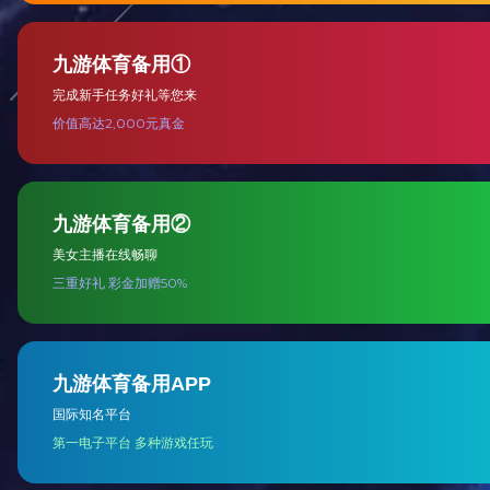
烟
铝餐盒盖模切冲标机
查看更多