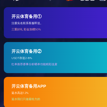
电化铝hth官方网页入口
烟