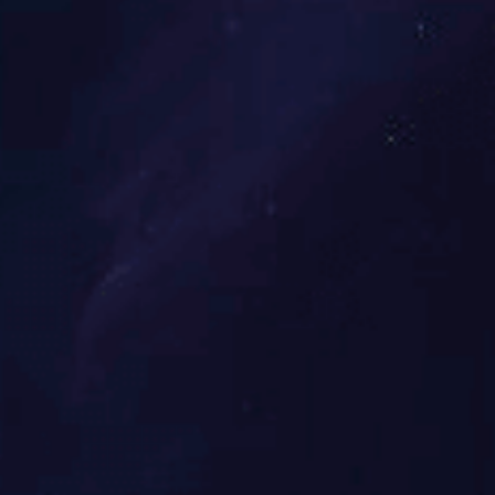
① 特种纸类及复合材料
② 包装