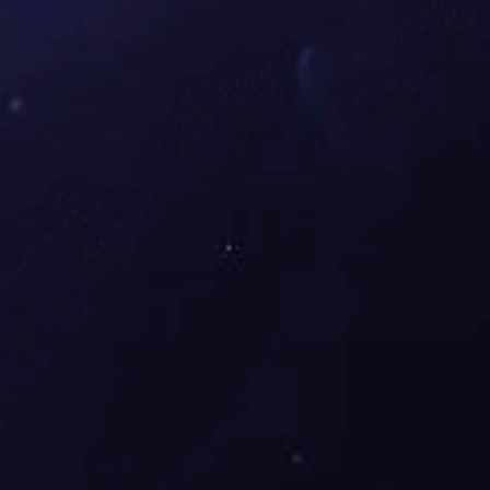
不干胶hth官方网页入口
00:00
/
00:30
流畅