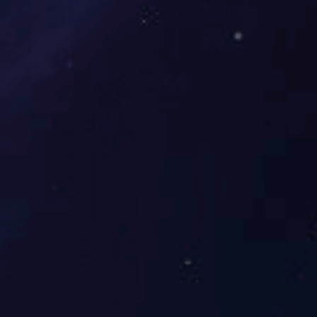
酸奶果冻盖压纹模切冲标机
00:00
/
01:06
流畅