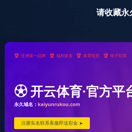
首页
关于嘉东
产品中