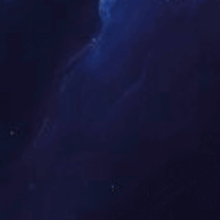
镭射膜hth官方网页入口
00:00
/
01:41
高清