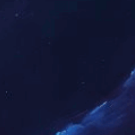
00:00
/
00:53
高清
水松纸hth官方网页入口
00:00
/
00:47
高清