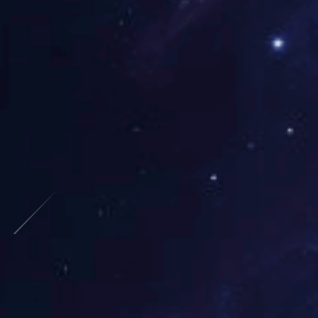
金拉线hth官方网页入口，分切镭射膜
00:00
/
00:24
高清