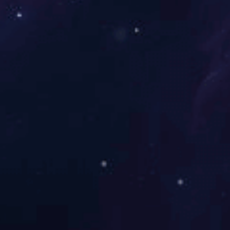
食品封口盖奶茶盖模切冲标机
00:00
/
00:35
流畅