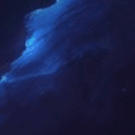
3米分切复卷机
00:00
/
00:15
高清