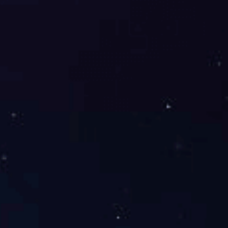
铝箔餐盒盖模切冲标机
00:00
/
01:12
高清