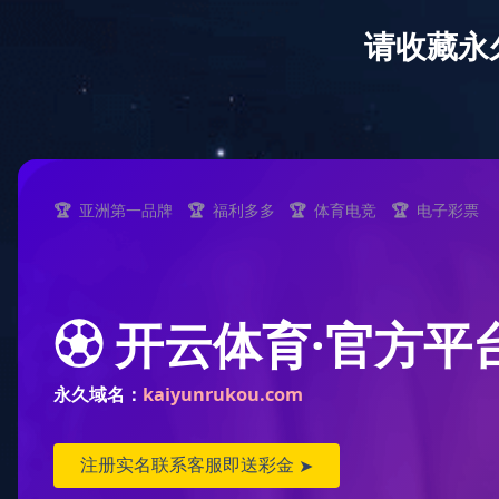
您好，欢迎访问hth官方网页入口，主营薄膜hth官方网页入
温州嘉
10多年专
嘉东首页
铝箔模切冲标机
拆封
hth（中国）有限公司官网