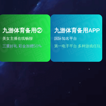
餐盒盖压纹模切冲标机
盖压纹模切冲标机主要用于生产食品封口盖（酸奶、果
复合材料的压纹、模切、冲标的功能。...
了解详情>>
冲标机
要用于生产食品封口盖（酸奶、果冻、奶茶、小罐茶
模切、冲标的功能。...