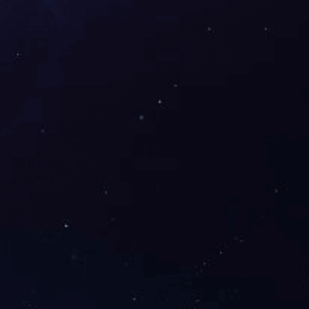
了解详情>>
135-0664-2389（潘先先）
135-6616-0305（郑先生）
们
hth（中国）有限公司官网
网站地图