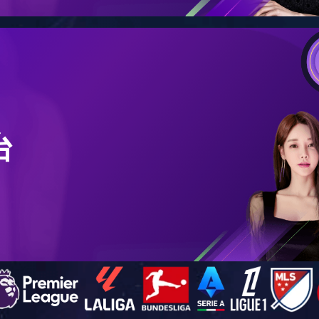
分条机
铝餐盒盖模切冲标机
分切复卷机厂家
您的位置：
首页
>
铝箔压纹模切冲标机