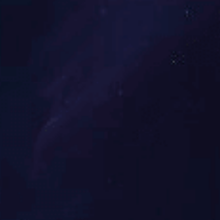
① 特种纸类及复合材料
② 包装