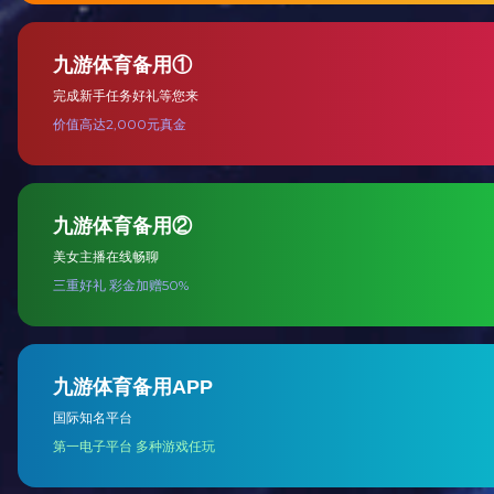
烟
铝餐盒盖模切冲标机
查看更多