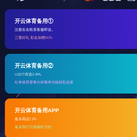
电化铝hth官方网页入口
烟